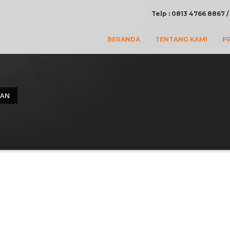
Telp : 0813 4766 8867
BERANDA
TENTANG KAMI
P
PAN